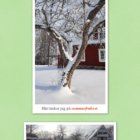
Här tänker jag på
sommarfrukost
.