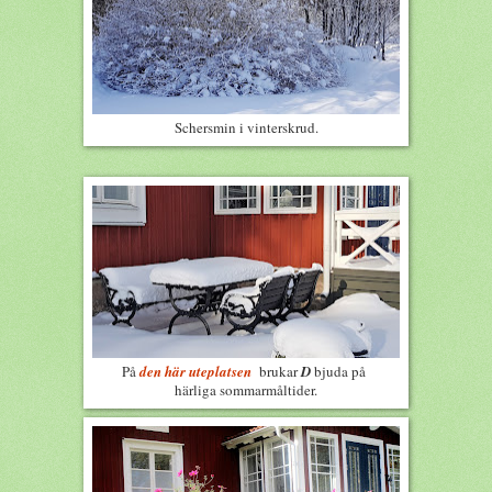
Schersmin i vinterskrud.
På
den här uteplatsen
brukar
D
bjuda på
härliga sommarmåltider.