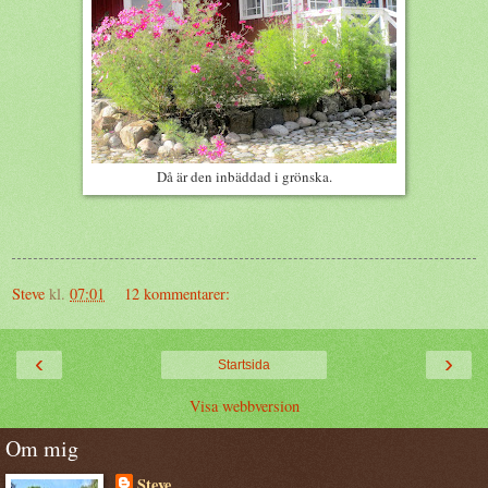
Då är den inbäddad i grönska.
Steve
kl.
07:01
12 kommentarer:
‹
›
Startsida
Visa webbversion
Om mig
Steve