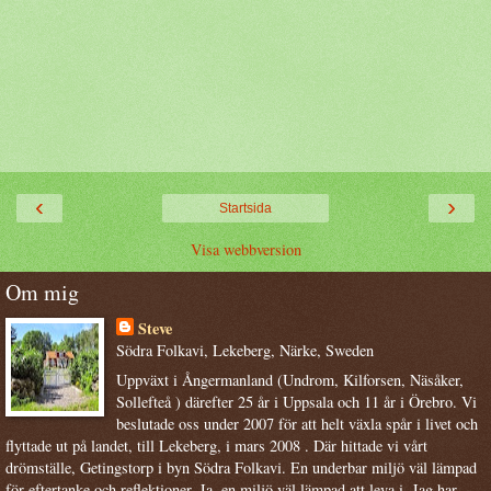
‹
›
Startsida
Visa webbversion
Om mig
Steve
Södra Folkavi, Lekeberg, Närke, Sweden
Uppväxt i Ångermanland (Undrom, Kilforsen, Näsåker,
Sollefteå ) därefter 25 år i Uppsala och 11 år i Örebro. Vi
beslutade oss under 2007 för att helt växla spår i livet och
flyttade ut på landet, till Lekeberg, i mars 2008 . Där hittade vi vårt
drömställe, Getingstorp i byn Södra Folkavi. En underbar miljö väl lämpad
för eftertanke och reflektioner. Ja, en miljö väl lämpad att leva i. Jag har