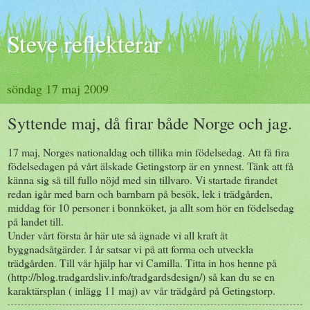
Steve reflekterar
söndag 17 maj 2009
Syttende maj, då firar både Norge och jag.
17 maj, Norges nationaldag och tillika min födelsedag. Att få fira
födelsedagen på vårt älskade Getingstorp är en ynnest. Tänk att få
känna sig så till fullo nöjd med sin tillvaro. Vi startade firandet
redan igår med barn och barnbarn på besök, lek i trädgården,
middag för 10 personer i bonnköket, ja allt som hör en födelsedag
på landet till.
Under vårt första år här ute så ägnade vi all kraft åt
byggnadsåtgärder. I år satsar vi på att forma och utveckla
trädgården. Till vår hjälp har vi Camilla. Titta in hos henne på
(http://blog.tradgardsliv.info/tradgardsdesign/) så kan du se en
karaktärsplan ( inlägg 11 maj) av vår trädgård på Getingstorp.